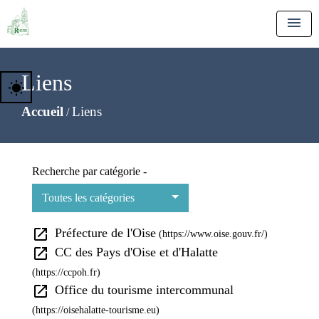
menu
Liens
wb_sunny
Accueil
Liens
/
Recherche par catégorie -
Toutes les catégories
open_in_new
Préfecture de l'Oise
(https://www.oise.gouv.fr/)
open_in_new
CC des Pays d'Oise et d'Halatte
(https://ccpoh.fr)
open_in_new
Office du tourisme intercommunal
(https://oisehalatte-tourisme.eu)