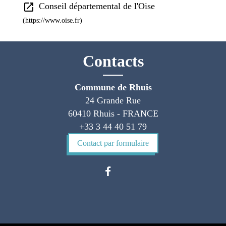
open_in_new
Conseil départemental de l'Oise
(https://www.oise.fr)
Contacts
Commune de Rhuis
24 Grande Rue
60410 Rhuis - FRANCE
+33 3 44 40 51 79
Contact par formulaire