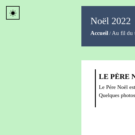
wb_sunny
Noël 2022
Accueil
Au fil du 
/
LE PÈRE N
Le Pére Noël est 
Quelques photos 