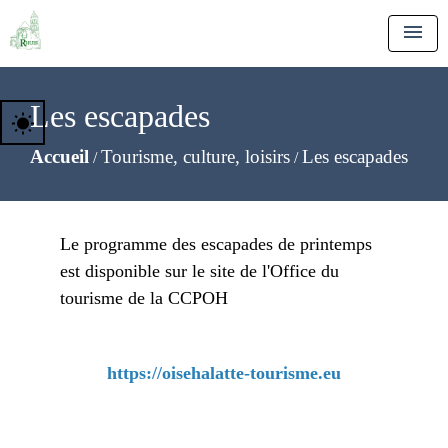
menu
Les escapades
wb_sunny
Accueil
Tourisme, culture, loisirs
Les escapades
/
/
Le programme des escapades de printemps
est disponible sur le site de l'Office du
tourisme de la CCPOH
https://oisehalatte-tourisme.eu