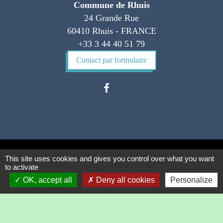
Commune de Rhuis
24 Grande Rue
60410 Rhuis - FRANCE
+33 3 44 40 51 79
Contact par formulaire
This site uses cookies and gives you control over what you want
Liens
to activate
OK, accept all
Deny all cookies
Personalize
Préfecture de l'Oise
CC des Pays d'Oise et d'Halatte
Office du tourisme intercommunal