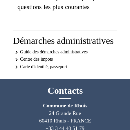
questions les plus courantes
Démarches administratives
keyboard_arrow_right
Guide des démarches administratives
keyboard_arrow_right
Centre des impots
keyboard_arrow_right
Carte d'identité, passeport
Contacts
Commune de Rhuis
24 Grande Rue
60410 Rhuis - FRANCE
+33 3 44 40 51 79