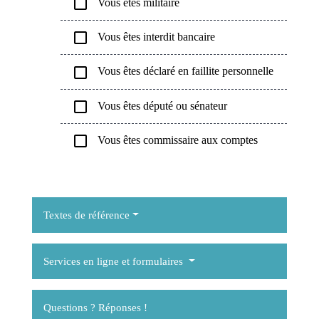
check_box_outline_blank
Vous êtes militaire
check_box_outline_blank
Vous êtes interdit bancaire
check_box_outline_blank
Vous êtes déclaré en faillite personnelle
check_box_outline_blank
Vous êtes député ou sénateur
check_box_outline_blank
Vous êtes commissaire aux comptes
Textes de référence
Services en ligne et formulaires
Questions ? Réponses !