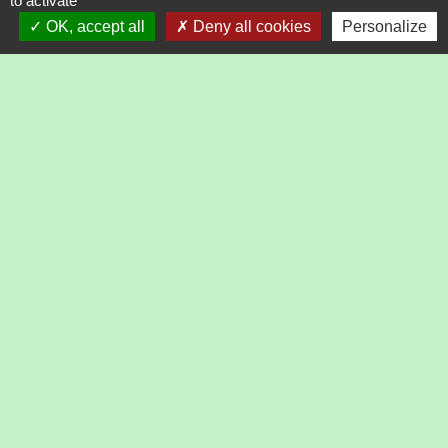
to activate
OK, accept all
Deny all cookies
Personalize
Textes de référence
Services en ligne et formulaires
Questions ? Réponses !
Comment savoir où en est votre demande de permis
de conduire ?
Demande en ligne de permis de conduire : comment
être aidé dans la démarche ?
Et aussi