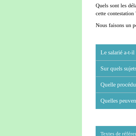
Quels sont les dél
cette contestation 
Nous faisons un po
Le salarié a-t-
Sur quels sujets
Quelle procédur
Quelles peuvent
Textes de référe