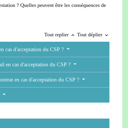
estation ? Quelles peuvent être les conséquences de
Tout replier
Tout déplier
keyboard_arrow_up
keyboard_arrow_down
il en cas d'acceptation du CSP ?
avail en cas d'acceptation du CSP ?
 contrat en cas d'acceptation du CSP ?
?