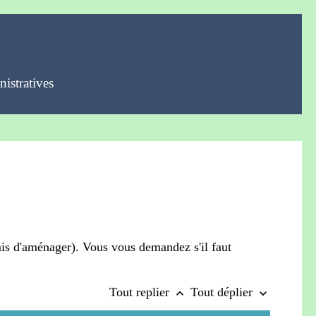
istratives
mis d'aménager). Vous vous demandez s'il faut
Tout replier
Tout déplier
keyboard_arrow_up
keyboard_arrow_down