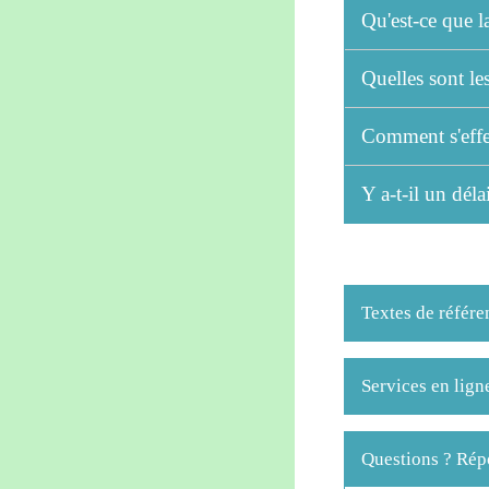
Qu'est-ce que l
Quelles sont l
Comment s'effe
Y a-t-il un dél
Textes de référe
Services en lign
Questions ? Rép