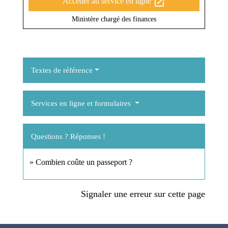
open_in_new
Accéder au service en ligne
Ministère chargé des finances
Textes de référence
Services en ligne et formulaires
Questions ? Réponses !
Combien coûte un passeport ?
Signaler une erreur sur cette page