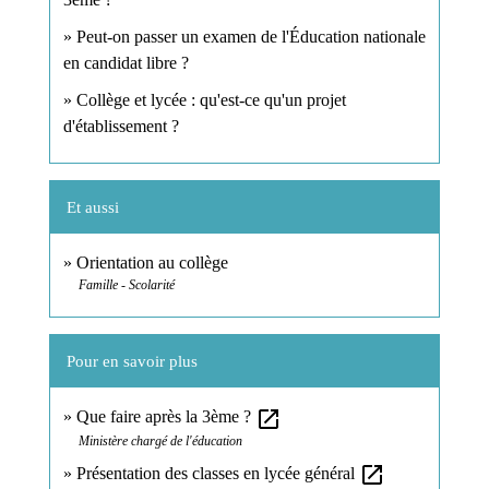
Peut-on passer un examen de l'Éducation nationale
en candidat libre ?
Collège et lycée : qu'est-ce qu'un projet
d'établissement ?
Et aussi
Orientation au collège
Famille - Scolarité
Pour en savoir plus
open_in_new
Que faire après la 3ème ?
Ministère chargé de l'éducation
open_in_new
Présentation des classes en lycée général