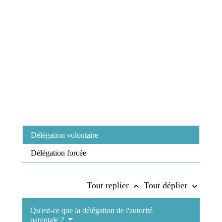
Délégation volontaire
Délégation forcée
Tout replier
Tout déplier
keyboard_arrow_up
keyboard_arrow_down
Qu'est-ce que la délégation de l'autorité
parentale ?