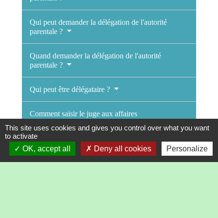
Qui peut demander la délégation de l'autorité
parentale ?
Quand demander la délégation de l'autorité
parentale ?
Qui peut être délégataire ?
Comment saisir le juge aux affaires
familiales ?
This site uses cookies and gives you control over what you want
to activate
Combien de temps dure la délégation de
OK, accept all
Deny all cookies
Personalize
l'autorité parentale ?
Comment demander la fin de la délégation de
l'autorité parentale ?
Est-il possible de faire un nouveau transfert de