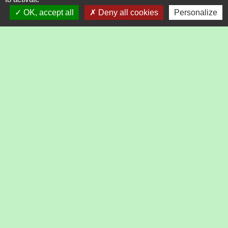
OK, accept all
Deny all cookies
Personalize
Questions ? Réponses !
Quelles sont les conditions d'accès à la fonction
publique ?
Catégorie, corps, cadre d'emplois, grade et échelon :
quelles différences ?
Quelle est la nomenclature des diplômes par niveau
?
Nomination du stagiaire de la fonction publique :
quelle reprise d'ancienneté ?
Quelles sont les positions administratives dans la
fonction publique ?
Et aussi