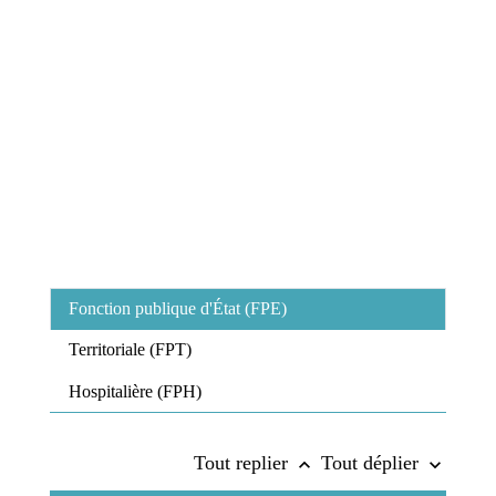
Fonction publique d'État (FPE)
Territoriale (FPT)
Hospitalière (FPH)
Tout replier
Tout déplier
keyboard_arrow_up
keyboard_arrow_down