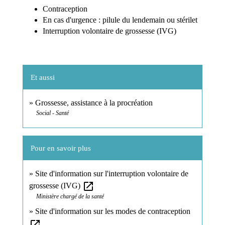
Contraception
En cas d'urgence : pilule du lendemain ou stérilet
Interruption volontaire de grossesse (IVG)
Et aussi
Grossesse, assistance à la procréation
Social - Santé
Pour en savoir plus
Site d'information sur l'interruption volontaire de
open_in_new
grossesse (IVG)
Ministère chargé de la santé
Site d'information sur les modes de contraception
open_in_new