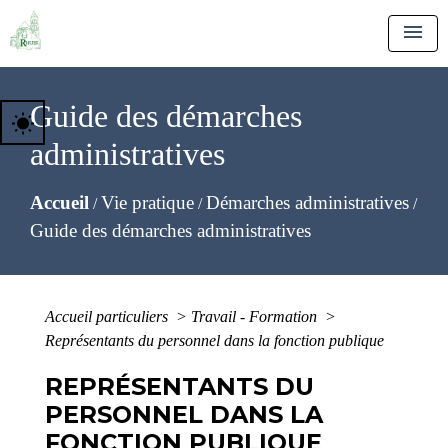
menu
Guide des démarches
wb_sunny
administratives
Accueil
Vie pratique
Démarches administratives
/
/
/
Guide des démarches administratives
Accueil particuliers
>
Travail - Formation
>
Représentants du personnel dans la fonction publique
REPRÉSENTANTS DU
PERSONNEL DANS LA
FONCTION PUBLIQUE