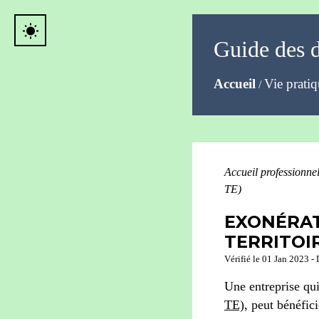
wb_sunny
Guide des 
Accueil
Vie prati
/
Accueil professionne
TE)
EXONÉRAT
TERRITOI
Vérifié le 01 Jan 2023 - 
Une entreprise qu
TE)
, peut bénéfic