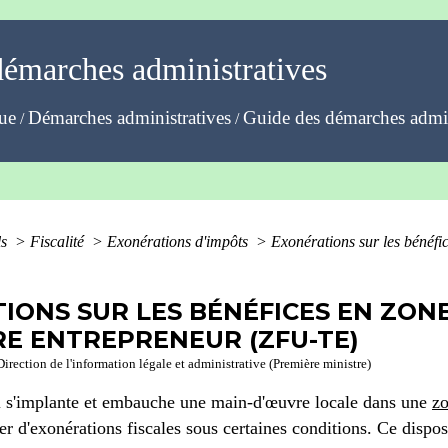
démarches administratives
que
Démarches administratives
Guide des démarches admin
/
/
ls
>
Fiscalité
>
Exonérations d'impôts
>
Exonérations sur les bénéfi
IONS SUR LES BÉNÉFICES EN ZON
RE ENTREPRENEUR (ZFU-TE)
Direction de l'information légale et administrative (Première ministre)
i s'implante et embauche une main-d'œuvre locale dans une
zo
ier d'exonérations fiscales sous certaines conditions. Ce dispo