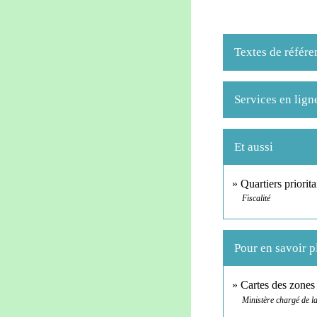
Textes de référe
Services en lign
Et aussi
Quartiers priorit
Fiscalité
Pour en savoir p
Cartes des zones
Ministère chargé de la 