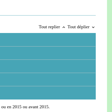
Tout replier
Tout déplier
keyboard_arrow_up
keyboard_arrow_down
016 ou en 2015 ou avant 2015.