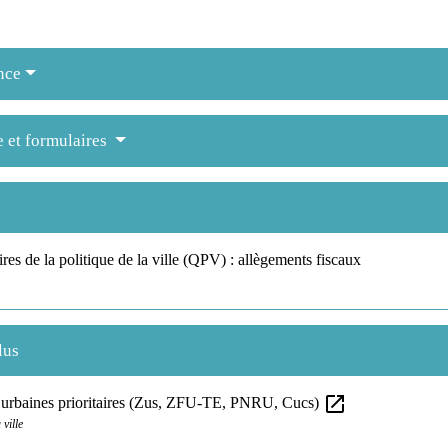
nce
e et formulaires
aires de la politique de la ville (QPV) : allègements fiscaux
lus
open_in_new
 urbaines prioritaires (Zus, ZFU-TE, PNRU, Cucs)
ville