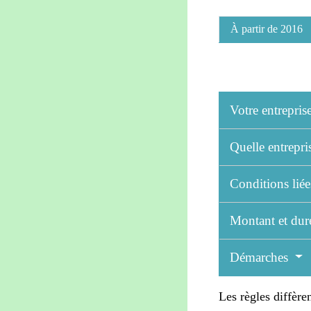
À partir de 2016
Votre entrepris
Quelle entrepri
Conditions liée
Montant et dur
Démarches
Les règles diffère