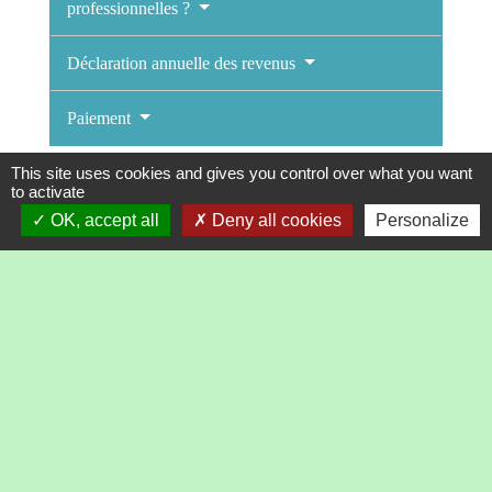
professionnelles ?
Déclaration annuelle des revenus
Paiement
This site uses cookies and gives you control over what you want
to activate
OK, accept all
Deny all cookies
Personalize
Textes de référence
Services en ligne et formulaires
Questions ? Réponses !
Un travailleur indépendant a-t-il droit à une
assurance chômage ?