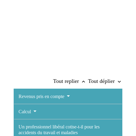
Tout replier
Tout déplier
keyboard_arrow_up
keyboard_arrow_down
Revenus pris en compte
Calcul
Un professionnel libéral cotise-t-il pour les
accidents du travail et maladies