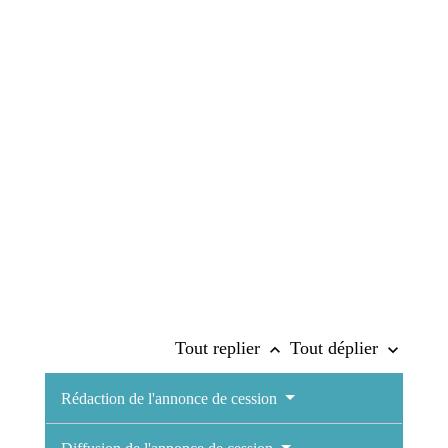
Tout replier
Tout déplier
keyboard_arrow_up
keyboard_arrow_down
Rédaction de l'annonce de cession