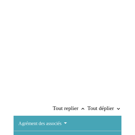
Tout replier
Tout déplier
keyboard_arrow_up
keyboard_arrow_down
Agrément des associés