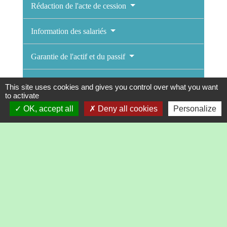
Rédaction de l'acte de cession
Information des salariés
Garantie de l'actif et du passif
Enregistrement de la cession
This site uses cookies and gives you control over what you want
to activate
Modification des statuts
OK, accept all
Deny all cookies
Personalize
Réalisation d'une plus-value sur la cession
Textes de référence
Et aussi