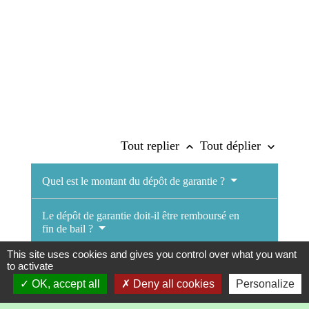
Tout replier
Tout déplier
keyboard_arrow_up
keyboard_arrow_down
Quel est le montant du dépôt de garantie ?
Le dépôt de garantie doit-il être remboursé en
fin de bail ?
This site uses cookies and gives you control over what you want
to activate
OK, accept all
Deny all cookies
Personalize
Textes de référence