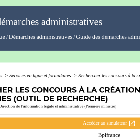
démarches administratives
que
Démarches administratives
Guide des démarches admin
/
/
ls
>
Services en ligne et formulaires
>
Rechercher les concours à la c
ER LES CONCOURS À LA CRÉATION
ES (OUTIL DE RECHERCHE)
Direction de l'information légale et administrative (Première ministre)
open_in_new
Accéder au simulateur
Bpifrance