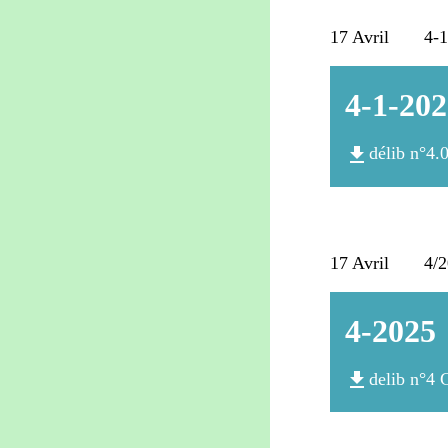
17 Avril 4-1/2
4-1-20
file_download
délib n°4.
17 Avril 4/202
4-2025
file_download
delib n°4 