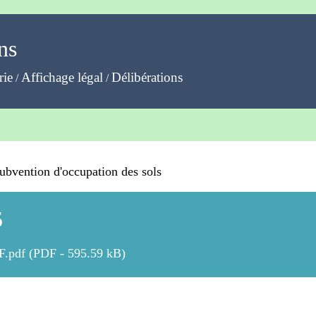
ns
rie
Affichage légal
Délibérations
/
/
bvention d'occupation des sols
5
.pdf (PDF - 595.59 kB)