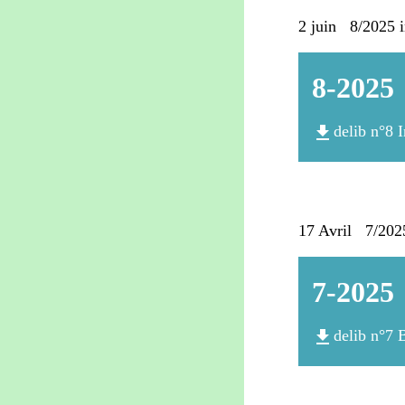
2 juin 8/2025 i
8-2025
file_download
delib n°8 
17 Avril 7/2025
7-2025
file_download
delib n°7 