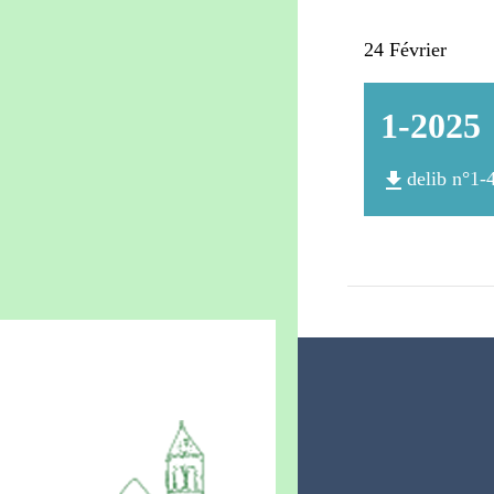
24 Février 1
1-2025
file_download
delib n°1-