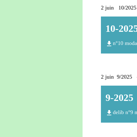
2 juin 10/2025 
10-202
file_download
n°10 modal
2 juin 9/2025 
9-2025
file_download
delib n°9 