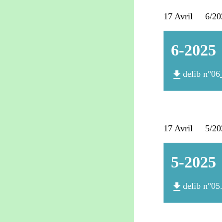
17 Avril 6/2025
6-2025
file_download
delib n°06
17 Avril 5/202
5-2025
file_download
delib n°05