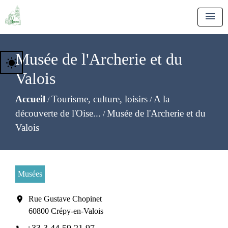
menu
Musée de l'Archerie et du
wb_sunny
Valois
Accueil
Tourisme, culture, loisirs
A la
/
/
découverte de l'Oise...
Musée de l'Archerie et du
/
Valois
Musées
location_on
Rue Gustave Chopinet
60800 Crépy-en-Valois