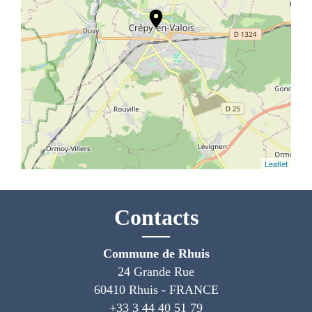
location_on
Leaflet
Contacts
Commune de Rhuis
24 Grande Rue
60410 Rhuis - FRANCE
+33 3 44 40 51 79