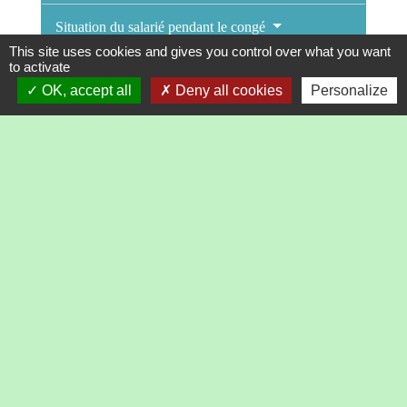
Situation du salarié pendant le congé
This site uses cookies and gives you control over what you want
to activate
Fin du congé
OK, accept all
Deny all cookies
Personalize
Textes de référence
Services en ligne et formulaires
Questions ? Réponses !
Un ressortissant européen salarié en France a-t-il les
mêmes droits qu'un salarié français ?