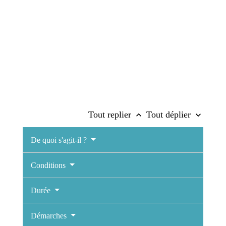
Tout replier
Tout déplier
keyboard_arrow_up
keyboard_arrow_down
De quoi s'agit-il ?
Conditions
Durée
Démarches