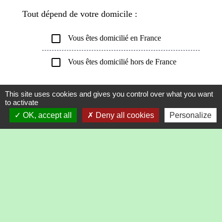
Tout dépend de votre domicile :
check_box_outline_blank
Vous êtes domicilié en France
check_box_outline_blank
Vous êtes domicilié hors de France
Tout replier
Tout déplier
keyboard_arrow_up
keyboard_arrow_down
This site uses cookies and gives you control over what you want
to activate
Exonérations liées à la dispense de déclaration
OK, accept all
Deny all cookies
Personalize
de succession
Exonérations liées à la situation du défunt
Exonérations liées à la nature des biens
transmis
Exonérations en cas de legs à une association
ou à un organisme public