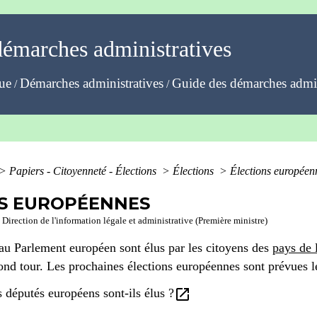
démarches administratives
que
Démarches administratives
Guide des démarches admin
/
/
>
Papiers - Citoyenneté - Élections
>
Élections
>
Élections européen
S EUROPÉENNES
 Direction de l'information légale et administrative (Première ministre)
 au Parlement européen sont élus par les citoyens des
pays de 
cond tour. Les prochaines élections européennes sont prévues l
open_in_new
députés européens sont-ils élus ?