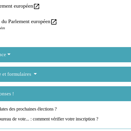
open_in_new
lement européen
open_in_new
 du Parlement européen
péen
nce
e et formulaires
onses !
dates des prochaines élections ?
bureau de vote... : comment vérifier votre inscription ?