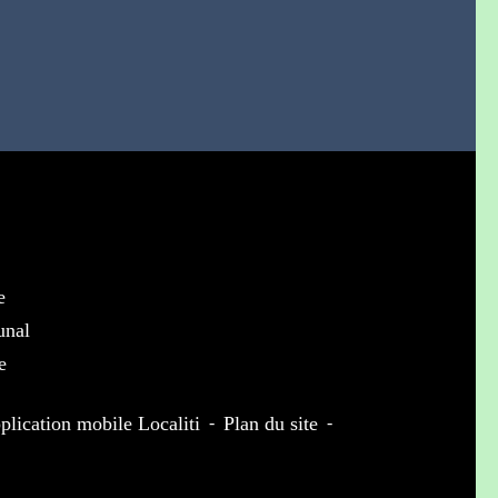
e
unal
e
plication mobile Localiti
-
Plan du site
-