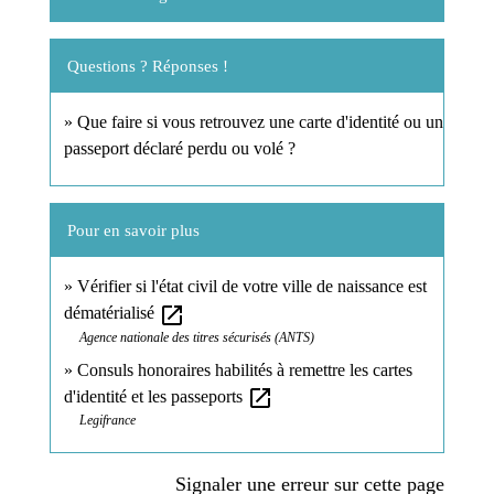
Questions ? Réponses !
Que faire si vous retrouvez une carte d'identité ou un
passeport déclaré perdu ou volé ?
Pour en savoir plus
Vérifier si l'état civil de votre ville de naissance est
open_in_new
dématérialisé
Agence nationale des titres sécurisés (ANTS)
Consuls honoraires habilités à remettre les cartes
open_in_new
d'identité et les passeports
Legifrance
Signaler une erreur sur cette page