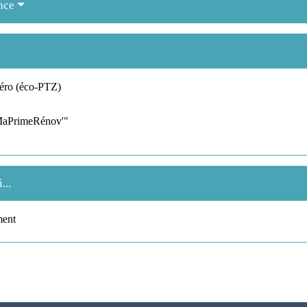
nce
zéro (éco-PTZ)
"MaPrimeRénov'"
...
ment