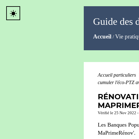
wb_sunny
Guide des 
Accueil
Vie prati
/
Accueil particuliers
cumuler l'éco-PTZ 
RÉNOVATI
MAPRIMER
Vérifié le 25 Nov 2022 - 
Les Banques Popula
MaPrimeRénov'.