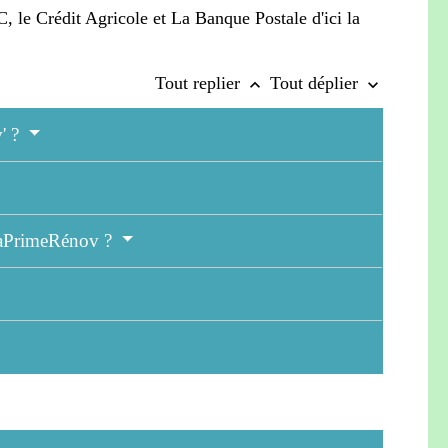
, le Crédit Agricole et La Banque Postale d'ici la
Tout replier
Tout déplier
keyboard_arrow_up
keyboard_arrow_down
' ?
 MaPrimeRénov ?