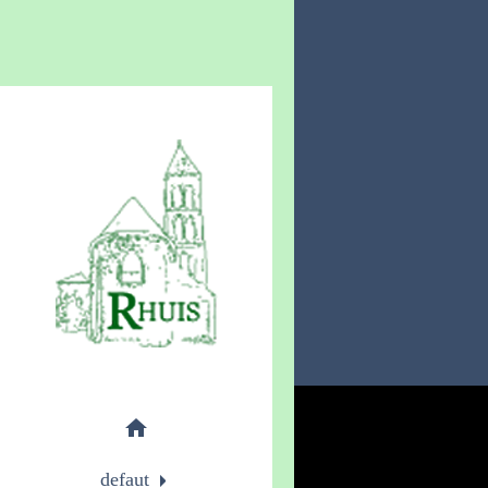
home
defaut