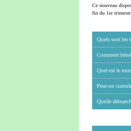
Ce nouveau disposi
fin du 1
er
trimest
Quels sont les
Comment bénéf
Quel est le mo
Peut-on cumule
Quelle démarche