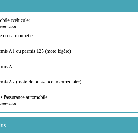
bile (véhicule)
nsommation
re ou camionnette
rmis A1 ou permis 125 (moto légère)
rmis A
rmis A2 (moto de puissance intermédiaire)
 l'assurance automobile
nsommation
lus