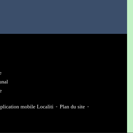
e
unal
e
plication mobile Localiti
-
Plan du site
-