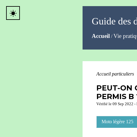
wb_sunny
Guide des 
Accueil
Vie prati
/
Accueil particuliers
PEUT-ON 
PERMIS B 
Vérifié le 09 Sep 2022 - 
Moto légère 125