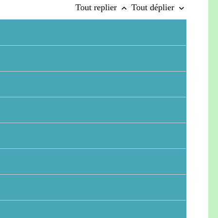
Tout replier
Tout déplier
keyboard_arrow_up
keyboard_arrow_down