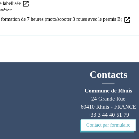
open_in_new
e labellisée
intérieur
open_in_new
formation de 7 heures (moto/scooter 3 roues avec le permis B)
Contacts
Commune de Rhuis
24 Grande Rue
60410 Rhuis - FRANCE
+33 3 44 40 51 79
Contact par formulaire