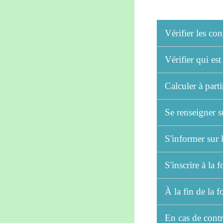
Vérifier les co
Vérifier qui es
Calculer à part
Se renseigner s
S'informer sur 
S'inscrire à la
À la fin de la 
En cas de contrô