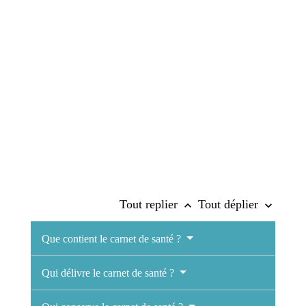
Tout replier
Tout déplier
keyboard_arrow_up
keyboard_arrow_down
Que contient le carnet de santé ?
Qui délivre le carnet de santé ?