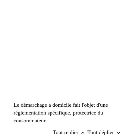
Le démarchage à domicile fait l'objet d'une
réglementation spécifique
, protectrice du
consommateur.
Tout replier
Tout déplier
keyboard_arrow_up
keyboard_arrow_down