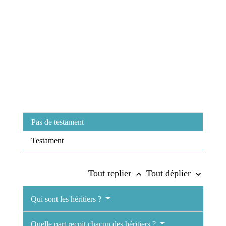
Pas de testament
Testament
Tout replier
Tout déplier
keyboard_arrow_up
keyboard_arrow_down
Qui sont les héritiers ?
Quelle part reçoit chacun des héritiers ?