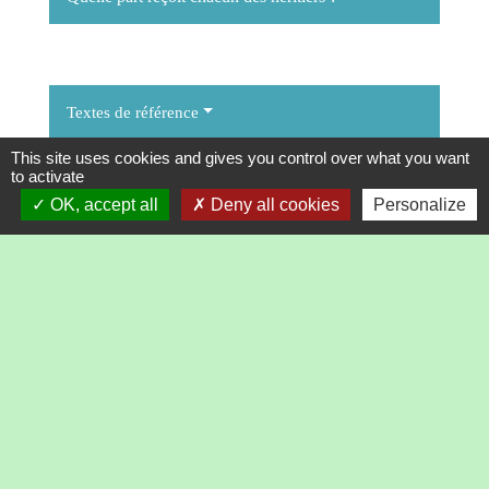
Textes de référence
This site uses cookies and gives you control over what you want
to activate
Questions ? Réponses !
OK, accept all
Deny all cookies
Personalize
Usufruit, nue-propriété, pleine propriété : quelles
différences ?
Quelles sont les règles pour hériter ?
Héritage : qu'est-ce que la règle de la
représentation ?
Succession : en quoi consiste le droit de retour légal
des parents ?
En quoi consiste l'usufruit ?